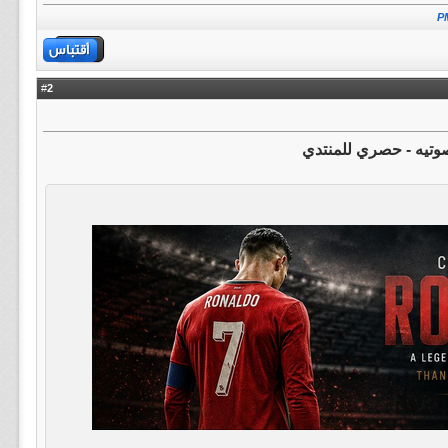
2
#
تيه - حصري للمنتدي