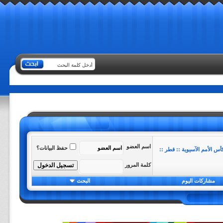
اسم العضو
حفظ البيانات؟
أس الأمم الآسيوية :: قطر ::
كلمة المرور
مشاركات اليوم
البحث