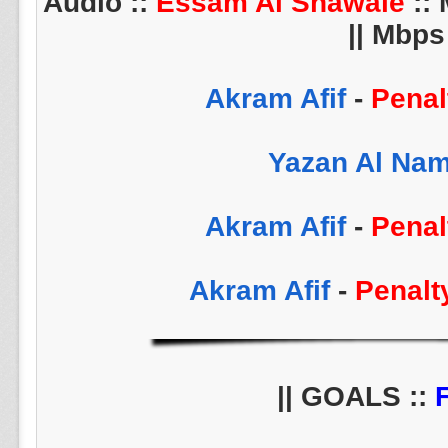
Essam Al Shawale
:: 
Mbps ||
-
Penal
-
Penal
-
Penalt
||