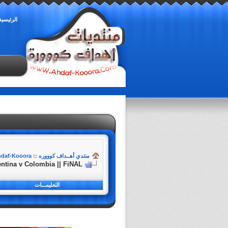
الرئيسية
منتدي أهــداف كوووره :: Ahdaf-Kooora
entina v Colombia || FiNAL
التعليمـــات