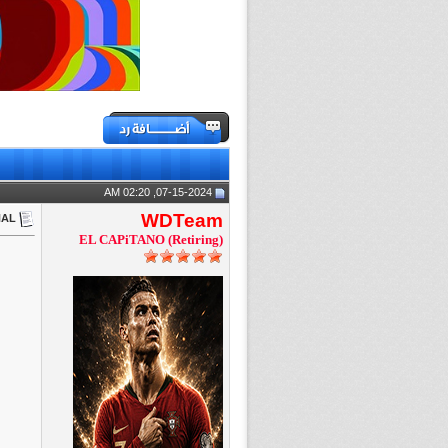
07-15-2024, 02:20 AM
WDTeam
iNAL
EL CAPiTANO (Retiring)