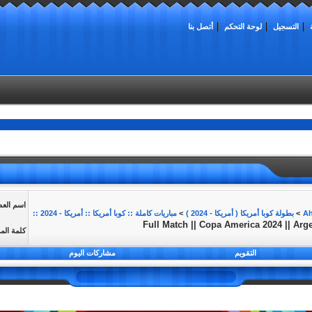
التسجيل
لوحة التحكم
أتصل بنا
اسم الع
>
بطولة كوبا أمريكا ( أمريكا - 2024 )
>
مباريات كاملة :: كوبا أمريكا :: أمريكا - 2024 ::
Full Match || Copa America 2024 || Arg
كلمة الم
التقويم
مشاركات اليوم