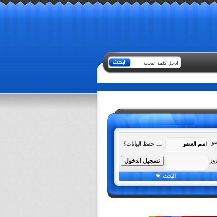
ضو
حفظ البيانات؟
رور
البحث