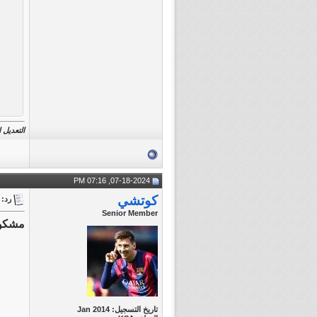
التعديل الأخير ت
07-18-2024, 07:16 PM
كوتشي
رد:  Match || Copa America 2024 || Argentina v Colombia || FiNAL
Senior Member
مشكور
تاريخ التسجيل: Jan 2014