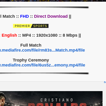
FHD
::
Direct Download
|| Full Match ::
English
:: MP4 :: 1920x1080 :: 8 Mbps ||
|| Audio ::
Full Match
.mediafire.com/file/rm83s...Match.mp4/file
Trophy Ceremony
.mediafire.com/file/6us5z...emony.mp4/file
يع