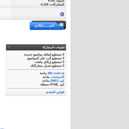
الدولة: KSA
المشاركات: 4,126
تعليمات المشاركة
لا تستطيع
إضافة مواضيع جديدة
لا تستطيع
الرد على المواضيع
لا تستطيع
إرفاق ملفات
لا تستطيع
تعديل مشاركاتك
is
BB code
متاحة
الابتسامات
متاحة
كود [IMG]
متاحة
كود HTML
معطلة
قوانين المنتدى