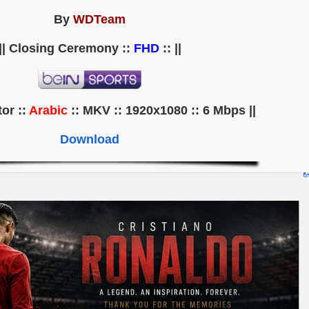
By
WDTeam
||
FHD
|| :: Closing Ceremony ::
Arabic
:: MKV :: 1920x1080 :: 6 Mbps ||
|| Commentator ::
Download
يع