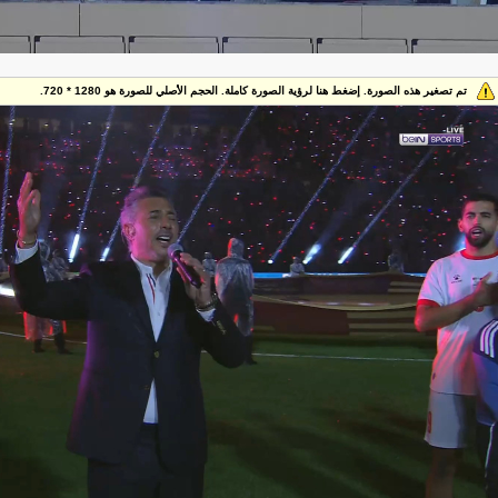
تم تصغير هذه الصورة. إضغط هنا لرؤية الصورة كاملة. الحجم الأصلي للصورة هو 1280 * 720.