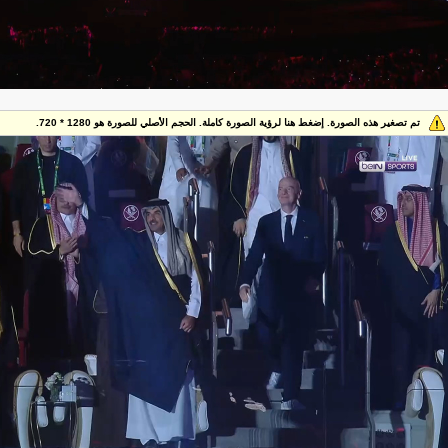
تم تصغير هذه الصورة. إضغط هنا لرؤية الصورة كاملة. الحجم الأصلي للصورة هو 1280 * 720.