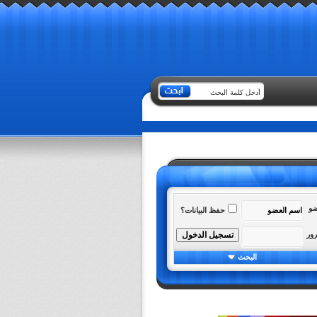
ضو
حفظ البيانات؟
رور
البحث