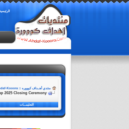
الرئيسية
منتدي أهــداف كوووره :: Ahdaf-Kooora
up 2025 Closing Ceremony
التعليمـــات