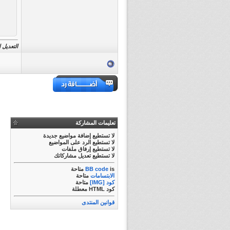
التعديل الأخير ت
تعليمات المشاركة
لا تستطيع
إضافة مواضيع جديدة
لا تستطيع
الرد على المواضيع
لا تستطيع
إرفاق ملفات
لا تستطيع
تعديل مشاركاتك
is
BB code
متاحة
الابتسامات
متاحة
كود [IMG]
متاحة
كود HTML
معطلة
قوانين المنتدى