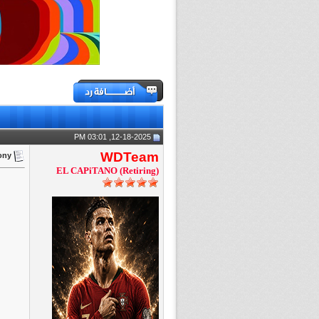
12-18-2025, 03:01 PM
WDTeam
ony
EL CAPiTANO (Retiring)