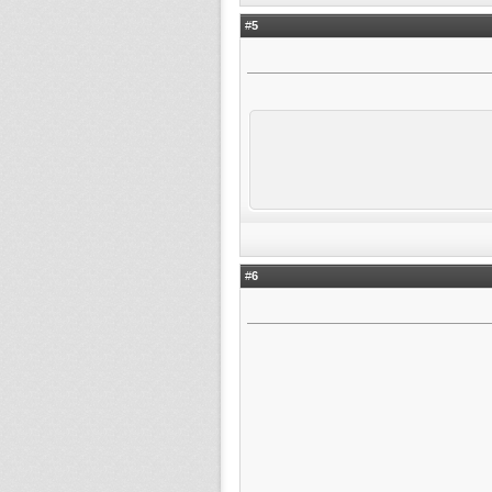
5
#
6
#