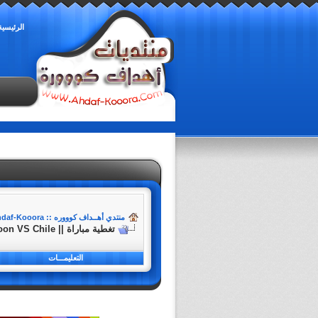
الرئيسية
منتدي أهــداف كوووره :: Ahdaf-Kooora
تغطية مباراة || Cameroon VS Chile || كأس القارات 2017 (Group B)
التعليمـــات