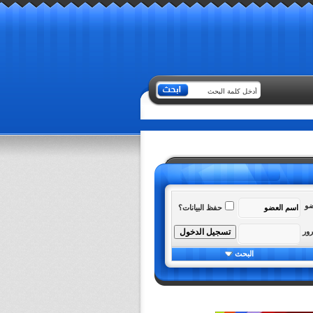
ضو
حفظ البيانات؟
رور
البحث