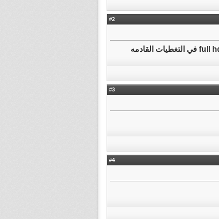
2
#
تسلم ايدك على التغطيه الرائع بس ممكن اخي العزيز تقوم بأضافه الاهداف full hd في التغطيات القادمه
3
#
4
#