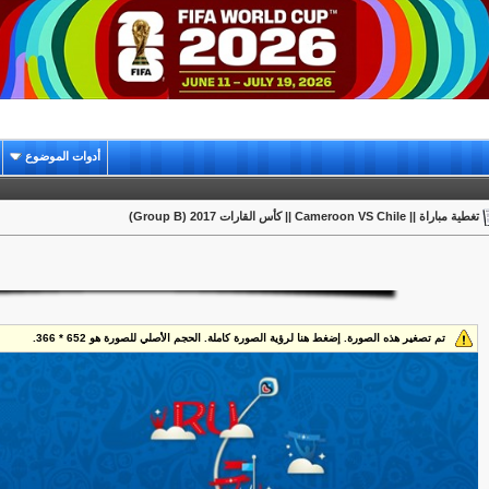
أدوات الموضوع
تغطية مباراة || Cameroon VS Chile || كأس القارات 2017 (Group B)
تم تصغير هذه الصورة. إضغط هنا لرؤية الصورة كاملة. الحجم الأصلي للصورة هو 652 * 366.