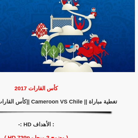
كأس القارات 2017
تغطية مباراة || Cameroon VS Chile ||كأس القارات 2017 (Group B)
: الأهداف HD :-
( وضوح 2 ميجا - HD 720p )