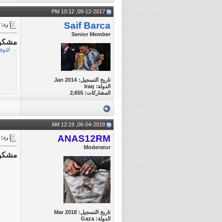
09-12-2017, 10:12 PM
Saif Barca
رد: تغطية مبا
Senior Member
مشكور
التوق
تاريخ التسجيل: Jan 2014
الدولة: Iraq
المشاركات: 2,655
06-04-2018, 12:19 AM
ANAS12RM
رد: تغطية مبا
Moderator
مشكوو
تاريخ التسجيل: Mar 2018
الدولة: Gaza