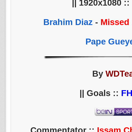
1920x1080 :: 6
-
Missed 
By
WDTe
||
F
Issam C