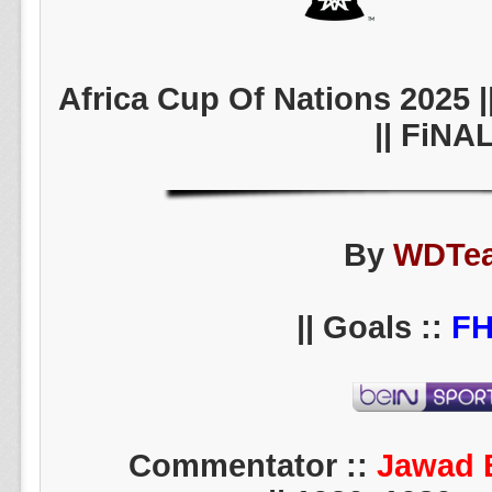
Africa Cup Of Nations 2025 
|| FiNA
By
WDTe
||
F
Jawad 