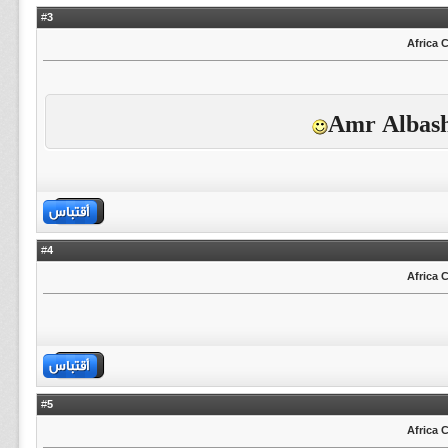
3
#
Amr Albas
4
#
5
#