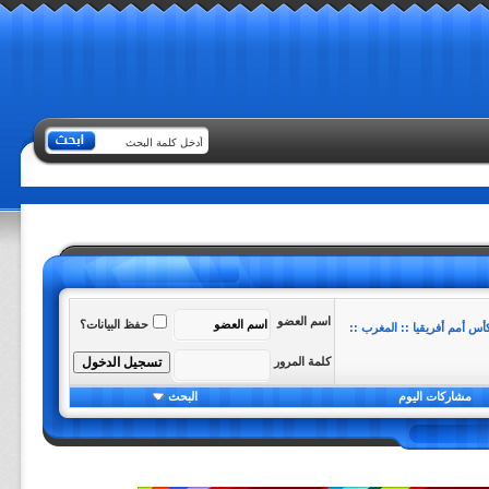
اسم العضو
حفظ البيانات؟
أس أمم أفريقيا :: المغرب ::
كلمة المرور
مشاركات اليوم
البحث