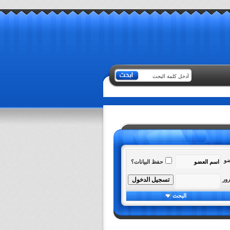
ضو
حفظ البيانات؟
رور
البحث