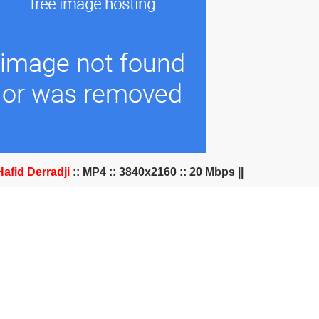
Hafid Derradji
:: MP4 :: 3840x2160 :: 20 Mbps ||
|| Audio ::
ight Require VPN for some countries
**
1st Half
https://shorturl.at/jGS02
2nd Half
https://shorturl.at/hyORV
hy Ceremony (
beIN Sports MENA FHD
)
https://shorturl.at/KRW05