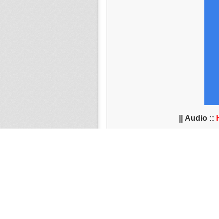
**
M
Trop