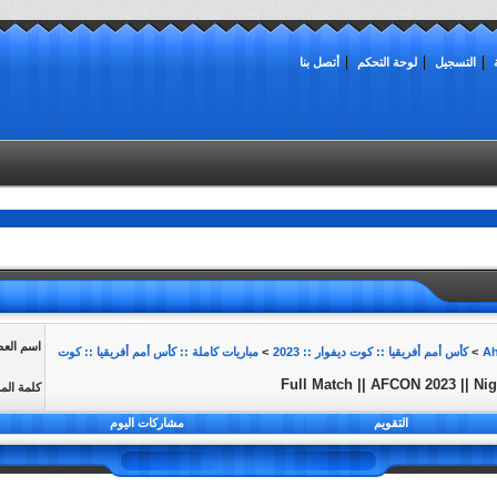
التسجيل
لوحة التحكم
أتصل بنا
اسم الع
>
كأس أمم أفريقيا :: كوت ديفوار :: 2023
>
مباريات كاملة :: كأس أمم أفريقيا :: كوت
Full Match || AFCON 2023 || Nig
كلمة الم
التقويم
مشاركات اليوم