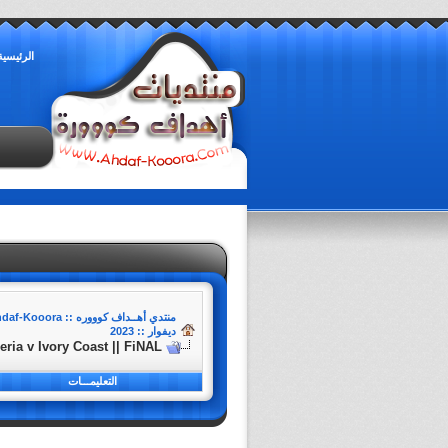
الرئيسية
منتدي أهــداف كوووره :: Ahdaf-Kooora
ديفوار :: 2023
eria v Ivory Coast || FiNAL
التعليمـــات