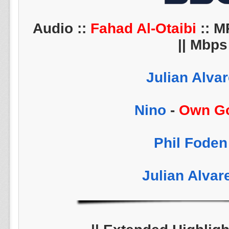
Fahad Al-Otaibi
:: M
Mbps ||
-
Own G