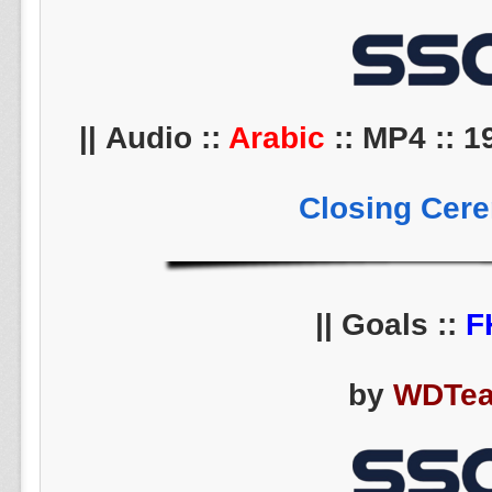
Arabic
:: MP4 :: 19
Closing Cer
||
F
by
WDTe