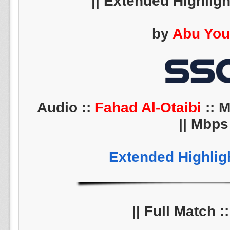
||
by
Abu Yo
Fahad Al-Otaibi
:: M
Mbps ||
Extended Highlig
||