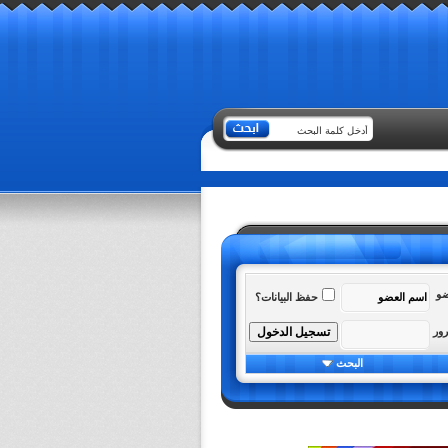
ضو
حفظ البيانات؟
رور
البحث