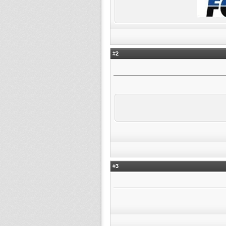
2
#
3
#