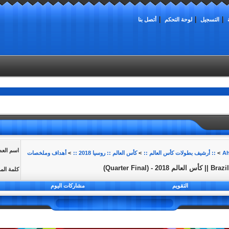
التسجيل
لوحة التحكم
أتصل بنا
اسم الع
>
:: أرشيف بطولات كأس العالم ::
>
كأس العالم :: روسيا 2018 ::
>
أهداف وملخصات
كلمة الم
التقويم
مشاركات اليوم