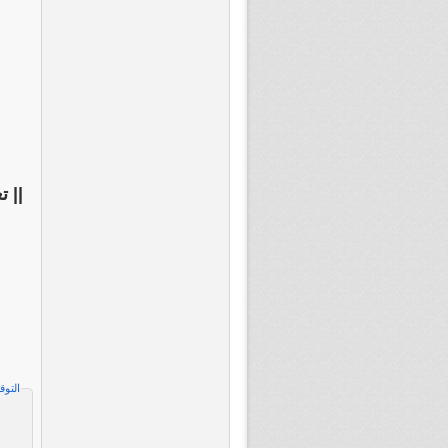
|| 
التوق