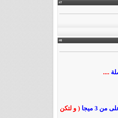
7
#
8
#
صلة
....
من 3 ميجا
( و لتكن