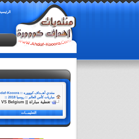
الرئيسية
منتدي أهــداف كوووره :: Ahdaf-Kooora
مباريات كأس العالم :: روسيا 2018 ::
تغطية مباراة || Brazil VS Belgium || كأس العالم 2018 - (Quarter Final)
التعليمـــات