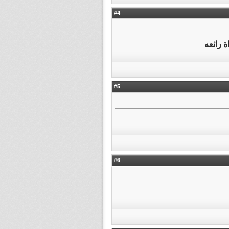
4
#
 رائعه
5
#
6
#