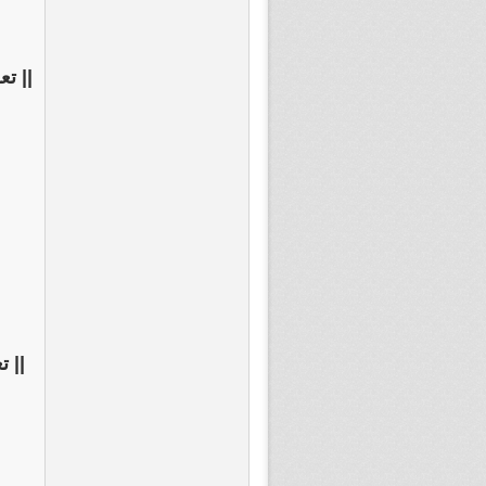
|| ت
|| 