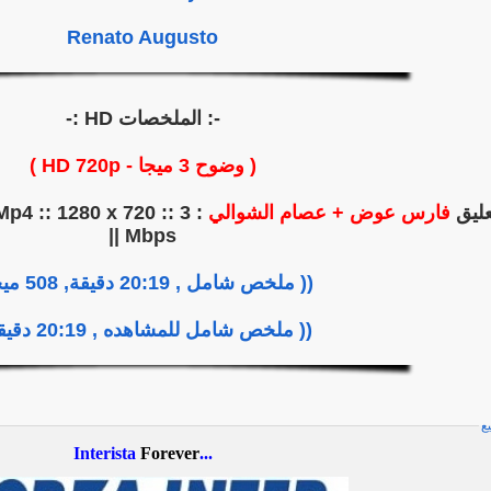
Renato Augusto
-: الملخصات HD :-
( وضوح 3 ميجا - HD 720p )
تعليق
فارس عوض + عصام الشوالي
Mp4 :: 1280 x 720 :: 3
Mbps ||
(( ملخص شامل , 20:19 دقيقة, 508 ميجا))
(( ملخص شامل للمشاهده , 20:19 دقيقة))
يع
Forever
...Interista