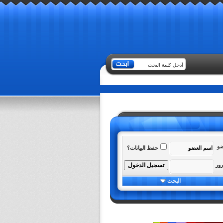
ضو
حفظ البيانات؟
رور
البحث