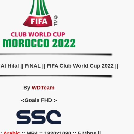
|| Real Madrid v Al Hilal || FiNAL || FIFA Club World Cup 2022 ||
By
WDTeam
-: Goals FHD:-
Arabic
:: MP4 :: 1920x1080 :: 5 Mbps ||
|| Audio ::