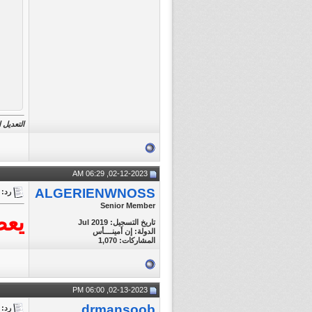
التعديل الأخير ت
02-12-2023, 06:29 AM
ALGERIENWNOSS
رد: || || FiNAL || FIFA Club World Cup 2022
Senior Member
يعط
تاريخ التسجيل: Jul 2019
الدولة: إن أمينــــأس
المشاركات: 1,070
02-13-2023, 06:00 PM
drmansoob
رد: || || FiNAL || FIFA Club World Cup 2022