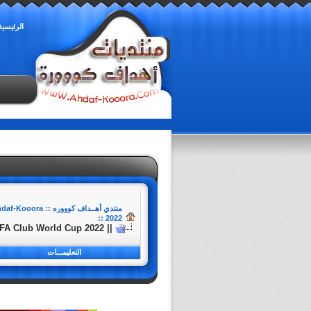
الرئيسية
منتدي أهــداف كوووره :: Ahdaf-Kooora
2022 ::
|| Real Madrid v Al Hilal || FiNAL || FIFA Club World Cup 2022 ||
التعليمـــات