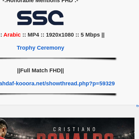
-: Honorable Mentions FHD:-
Arabic
:: MP4 :: 1920x1080 :: 5 Mbps ||
|| Audio ::
Trophy Ceremony
||Full Match FHD||
.ahdaf-kooora.net/showthread.php?p=59329
يع