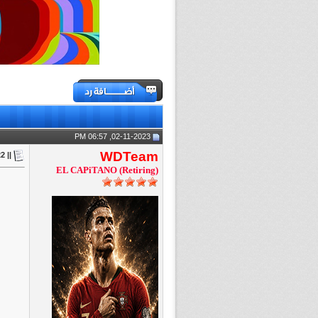
02-11-2023, 06:57 PM
WDTeam
|| Real Madrid v Al Hilal || FiNAL || FIFA Club World Cup 2022 ||
EL CAPiTANO (Retiring)