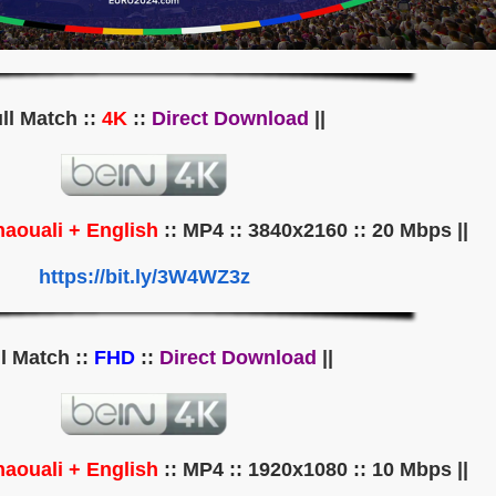
4K
::
Direct Download
|| Full Match ::
aouali + English
:: MP4 :: 3840x2160 :: 20 Mbps ||
|| Audio ::
https://bit.ly/3W4WZ3z
FHD
::
Direct Download
|| Full Match ::
aouali + English
:: MP4 :: 1920x1080 :: 10 Mbps ||
|| Audio ::