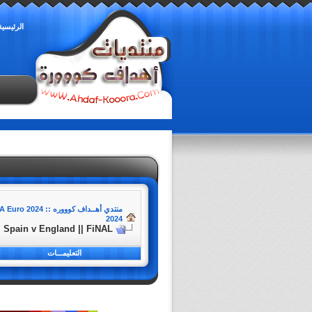
الرئيسية
منتدي أهــداف كوووره :: Ahdaf-Kooora
UEFA Euro 2024 - بطولة أمم أو
2024
| Spain v England || FiNAL
التعليمـــات