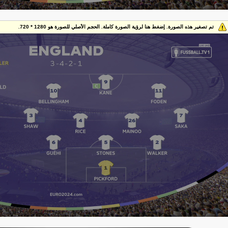
تم تصغير هذه الصورة. إضغط هنا لرؤية الصورة كاملة. الحجم الأصلي للصورة هو 1280 * 720.