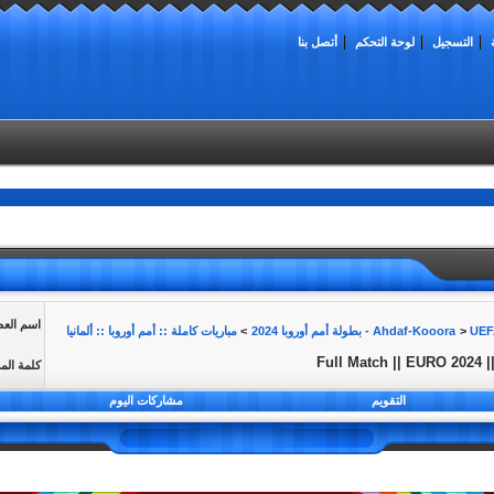
التسجيل
لوحة التحكم
أتصل بنا
اسم الع
روبا 2024
>
>
مباريات كاملة :: أمم أوروبا :: ألمانيا
Full Match || EURO 2024 |
كلمة الم
التقويم
مشاركات اليوم