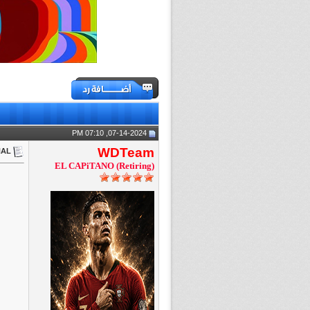
07-14-2024, 07:10 PM
WDTeam
iNAL
EL CAPiTANO (Retiring)