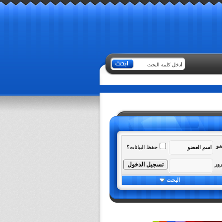
ضو
حفظ البيانات؟
رور
البحث