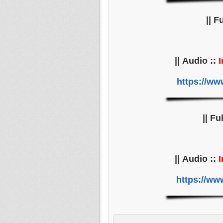
||
I
https://www
||
I
https://www