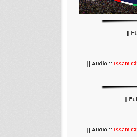
||
Issam Ch
||
Issam Ch