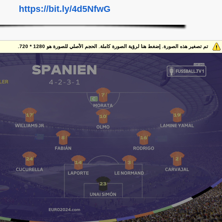
https://bit.ly/4d5NfwG
تم تصغير هذه الصورة. إضغط هنا لرؤية الصورة كاملة. الحجم الأصلي للصورة هو 1280 * 720.