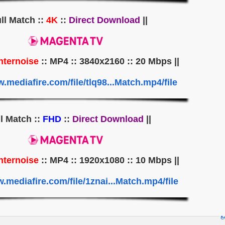
4K
::
Direct Download
|| Full Match ::
nternoise
:: MP4 :: 3840x2160 :: 20 Mbps ||
|| Audio ::
.mediafire.com/file/tlq98...Match.mp4/file
FHD
::
Direct Download
|| Full Match ::
nternoise
:: MP4 :: 1920x1080 :: 10 Mbps ||
|| Audio ::
.mediafire.com/file/1znai...Match.mp4/file
يع