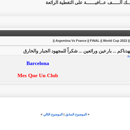
ـك ألـــــف عــافيــــــة على التغطية الرائعة
Argentina Vs Franc ||
دناكم ... بارعين ورائعين ... شكراً للمجهود الجبار والخارق
يع
Barcelona
Mes Que Un Club
«
الموضوع السابق
|
الموضوع التالي
»