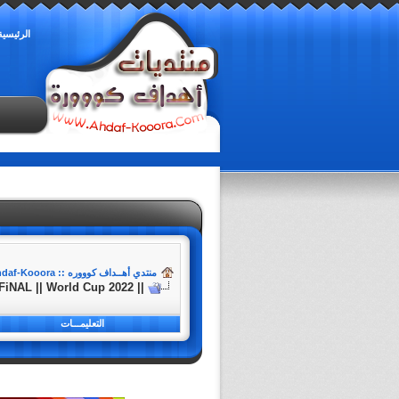
الرئيسية
منتدي أهــداف كوووره :: Ahdaf-Kooora
|| Argentina Vs France || FiNAL || World Cup 2022 ||
التعليمـــات