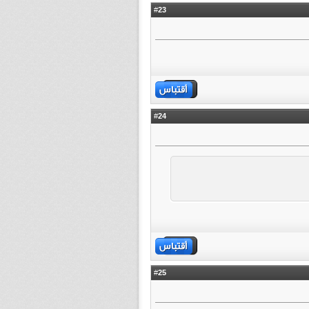
23
#
24
#
25
#