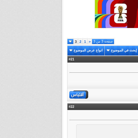
صفحة 3 من 3
3
2
1
<
إبحث في الموضوع
انواع عرض الموضوع
21
#
22
#