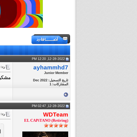
12-28-2022, 12:20 PM
ayhammhd7
رد: || e || FiNAL || World Cup 2022
Junior Member
مشكور
تاريخ التسجيل: Dec 2022
المشاركات: 1
12-28-2022, 02:47 PM
WDTeam
رد: || e || FiNAL || World Cup 2022
EL CAPiTANO (Retiring)
ا