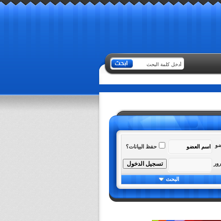
ضو
حفظ البيانات؟
رور
البحث