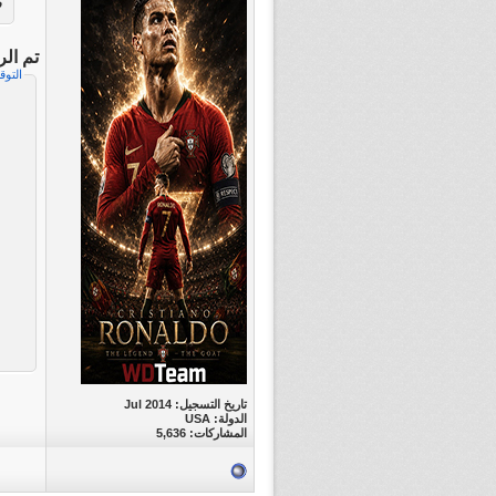
م
تم ال
التوق
تاريخ التسجيل: Jul 2014
الدولة: USA
المشاركات: 5,636