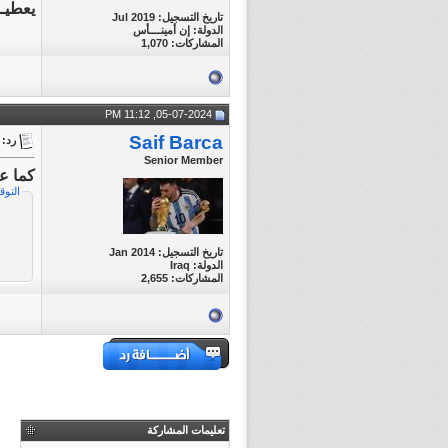
يعطيــ
تاريخ التسجيل: Jul 2019
الدولة: إن أمينــــأس
المشاركات: 1,070
05-07-2024, 11:12 PM
Saif Barca
رد: || e || FiNAL || World Cup 2022
Senior Member
كما عه
التوق
تاريخ التسجيل: Jan 2014
الدولة: Iraq
المشاركات: 2,655
تعليمات المشاركة