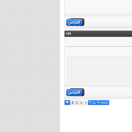
26
#
صفحة 3 من 3
3
2
1
<