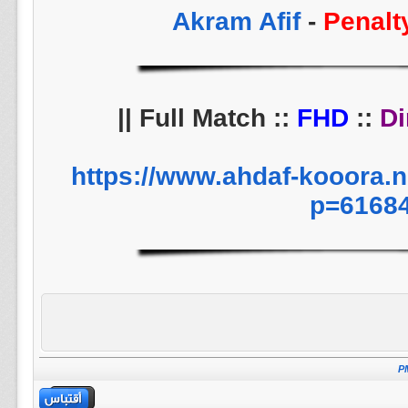
-
Penalt
||
FHD
::
Di
https://www.ahdaf-kooora.
p=6168