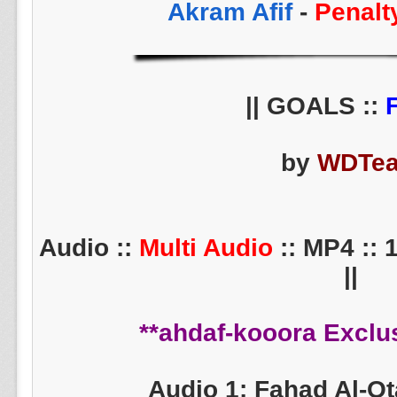
-
Penalt
||
by
WDTe
Multi Audio
:: MP4 :: 
||
Audio 1: Fahad Al-Ot