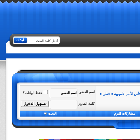
اسم العضو
حفظ البيانات؟
أس الأمم الآسيوية :: قطر ::
كلمة المرور
مشاركات اليوم
البحث