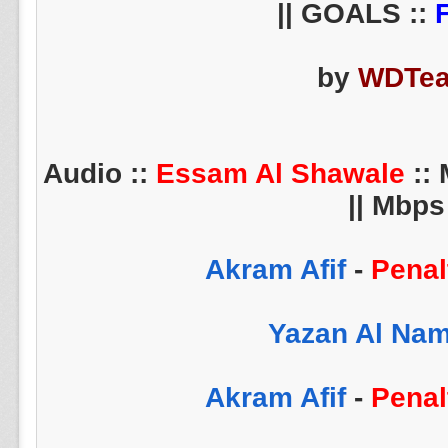
||
by
WDTe
Essam Al Shawale
:: 
Mbps ||
-
Penal
-
Penal