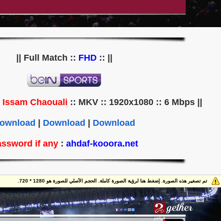
||
FHD
|| :: Full Match ::
Issam Chaouali
:: MKV :: 1920x1080 :: 6 Mbps ||
|| Commentator ::
ownload
|
Download
|
Download
ssword if any
:
ahdaf-kooora.net
تم تصغير هذه الصورة. إضغط هنا لرؤية الصورة كاملة. الحجم الأصلي للصورة هو 1280 * 720.