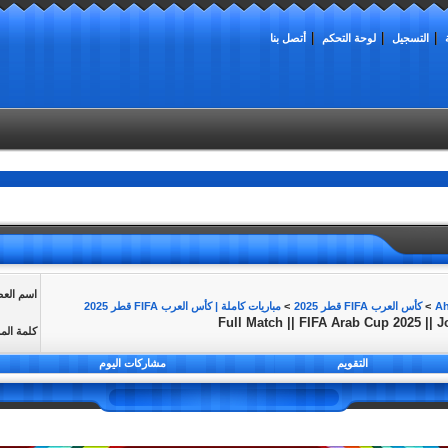
التسجيل
لوحة التحكم
أتصل بنا
اسم الع
>
كأس العرب FIFA قطر 2025
>
مباريات كاملة | كأس العرب FIFA قطر 2025
Full Match || FIFA Arab Cup 2025 || 
كلمة الم
التقويم
مشاركات اليوم