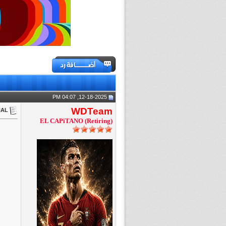
12-18-2025, 04:07 PM
WDTeam
iNAL
EL CAPiTANO (Retiring)