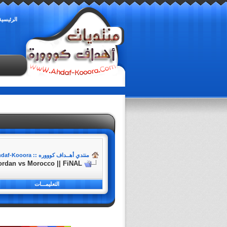
الرئيسية
منتدي أهــداف كوووره :: Ahdaf-Kooora
Jordan vs Morocco || FiNAL
التعليمـــات