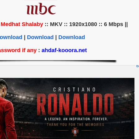
Medhat Shalaby
:: MKV :: 1920x1080 :: 6 Mbps ||
|| Commentator ::
ownload
|
Download
|
Download
ssword if any
:
ahdaf-kooora.net
يع