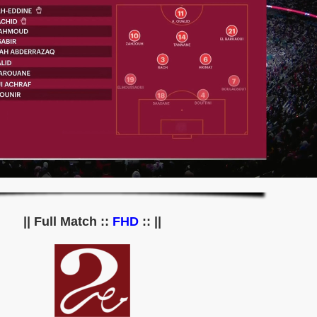
||
FHD
|| :: Full Match ::