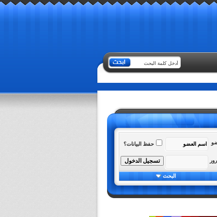
ضو
حفظ البيانات؟
رور
البحث