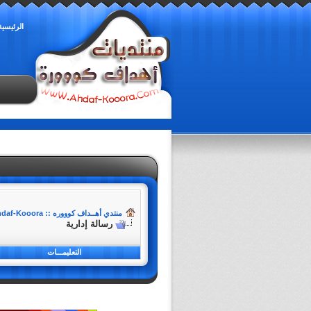
الرئيسية
منتدي أهــداف كوووره :: Ahdaf-Kooora
رسالة إدارية
التعليمـــات