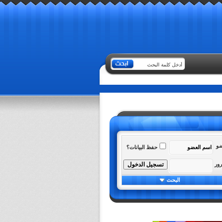
ضو
حفظ البيانات؟
رور
البحث