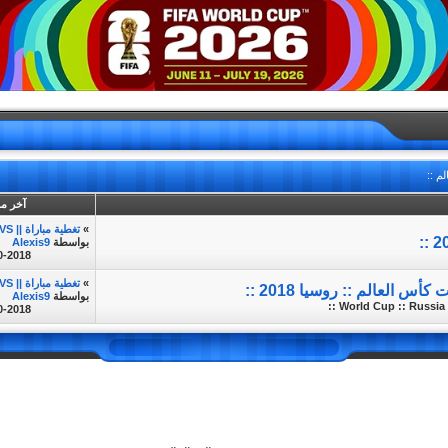
م ::
آخر م
»
تغطية مباراة || Brazil VS...
بواسطة
Alexis9
0-2018
»
تغطية مباراة || Brazil VS...
 العالم :: روسيا 2018 ::
بواسطة
Alexis9
World Cup :: Russia 2
0-2018