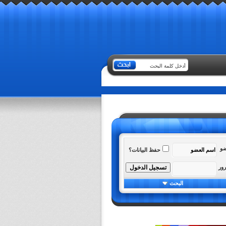
ضو
حفظ البيانات؟
رور
البحث