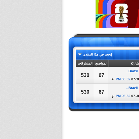
إبحث في هذا المنتدى
شاركة
المواضيع
المشاركات
530
67
06:32 PM
07-3
530
67
06:32 PM
07-3