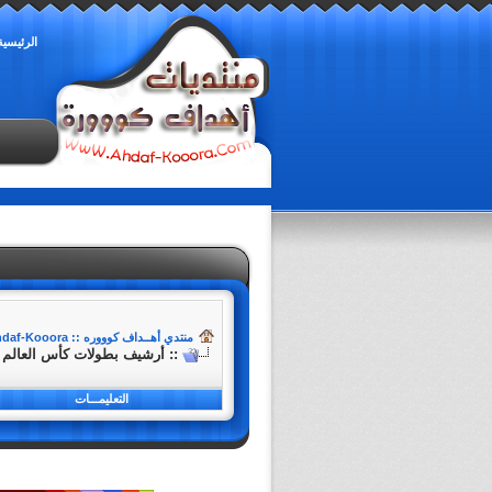
الرئيسية
منتدي أهــداف كوووره :: Ahdaf-Kooora
:: أرشيف بطولات كأس العالم :
التعليمـــات