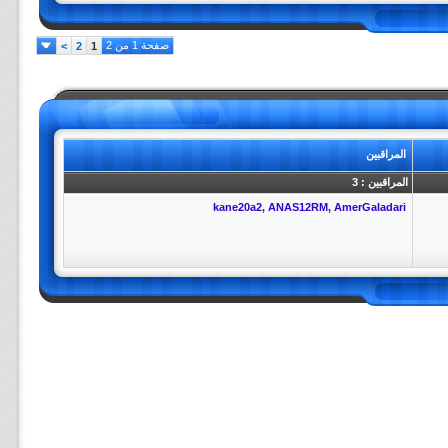
صفحة 1 من 2
>
2
1
المراقبين
المراقبين : 3
kane20a2
,
ANAS12RM
,
AmerGaladari