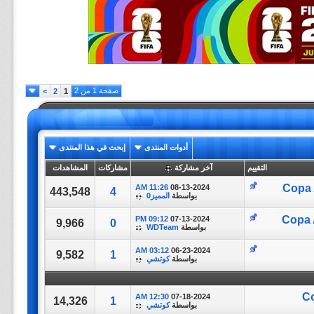
صفحة 1 من 2
>
2
1
أدوات المنتدى
إبحث في هذا المنتدى
التقييم
آخر مشاركة
مشاركات
المشاهدات
Copa 
11:26 AM
08-13-2024
443,548
4
بواسطة
المميز0
Copa 
09:12 PM
07-13-2024
9,966
0
بواسطة
WDTeam
03:12 AM
06-23-2024
9,582
1
بواسطة
كوتشي
Co
12:30 AM
07-18-2024
14,326
1
بواسطة
كوتشي