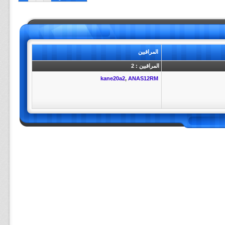
المراقبين
المراقبين : 2
kane20a2
,
ANAS12RM