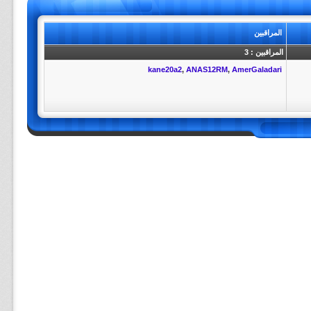
المراقبين
المراقبين : 3
kane20a2
,
ANAS12RM
,
AmerGaladari