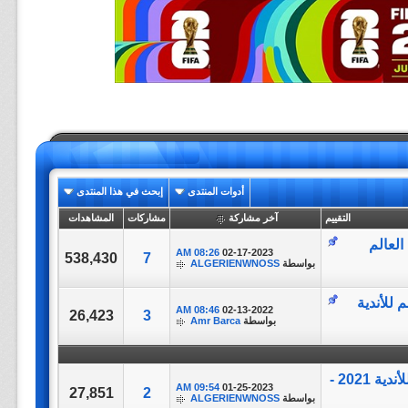
أدوات المنتدى
إبحث في هذا المنتدى
التقييم
آخر مشاركة
مشاركات
المشاهدات
 بطولة كأس العالم
08:26 AM
02-17-2023
538,430
7
بواسطة
ALGERIENWNOSS
 كأس العالم للأندية
08:46 AM
02-13-2022
26,423
3
بواسطة
Amr Barca
تغطية مباراة ||Monterrey Vs Al Jazira|| بطولة كأس العالم للأندية 2021 -
09:54 AM
01-25-2023
27,851
2
بواسطة
ALGERIENWNOSS