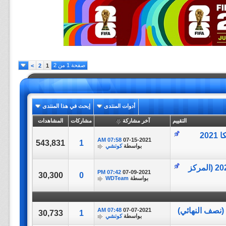
صفحة 1 من 2
>
2
1
أدوات المنتدى
إبحث في هذا المنتدى
التقييم
آخر مشاركة
مشاركات
المشاهدات
مباراة كاملة || البرازيل vs الأرجنتين || بطولة كوبا أمريكا 2021
07:58 AM
07-15-2021
543,831
1
بواسطة
كوتشي
مباراة كاملة || بيرو vs كولومبيا || بطولة كوبا أمريكا 2021 (المركز
07:42 PM
07-09-2021
30,300
0
بواسطة
WDTeam
07:48 AM
07-07-2021
30,733
1
بواسطة
كوتشي