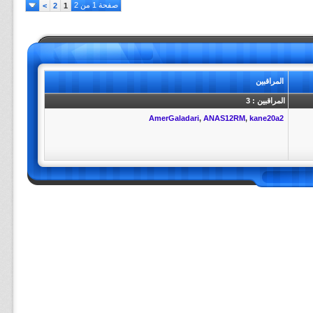
صفحة 1 من 2
>
2
1
المراقبين
المراقبين : 3
AmerGaladari
,
ANAS12RM
,
kane20a2