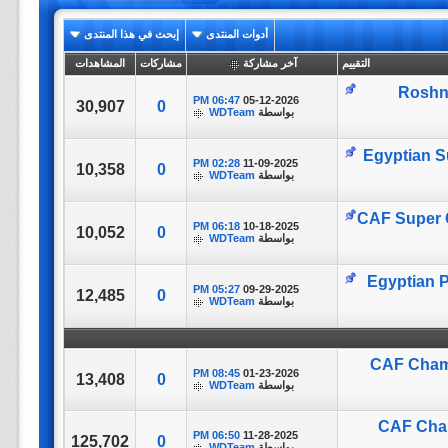
أدوات المنتدى
إبحث في هذا المنتدى
التقييم
آخر مشاركة
مشاركات
المشاهدات
Roshn 
06:47 PM
05-12-2026
30,907
0
بواسطة
WDTeam
Egyptian S
02:28 PM
11-09-2025
10,358
0
بواسطة
WDTeam
CAF Super C
06:18 PM
10-18-2025
10,052
0
بواسطة
WDTeam
Egyptian P
05:27 PM
09-29-2025
12,485
0
بواسطة
WDTeam
CAF Champ
08:45 PM
01-23-2026
13,408
0
بواسطة
WDTeam
CAF Cham
06:50 PM
11-28-2025
125,702
0
بواسطة
WDTeam