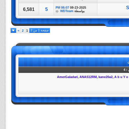
S
06:07 PM
08-23-2025
6,581
5
بواسطة
WDTeam
صفحة 1 من 2
>
2
1
ن
: 4
AmerGaladari
,
ANAS12RM
,
kane20a2
,
A b u Y o 