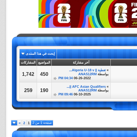
إبحث في هذا المنتدى
آخر مشاركة
المواضيع
المشاركات
»
تغطية || Algeria U-18 v...
1,742
450
بواسطة
ANAS12RM
04:34 PM
06-26-2022
AFC Asian Qualifiers ||...
»
259
190
بواسطة
ANAS12RM
09:46 PM
06-10-2025
صفحة 1 من 2
>
2
1