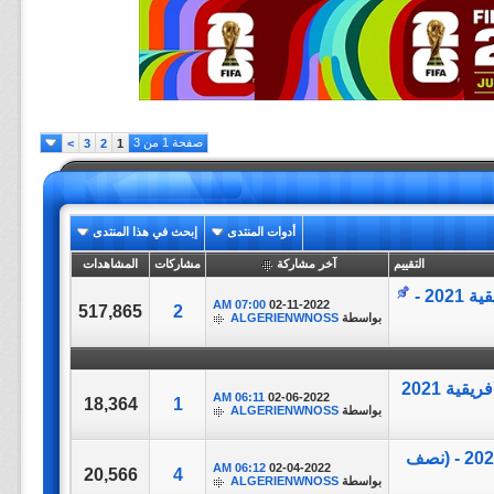
صفحة 1 من 3
>
3
2
1
أدوات المنتدى
إبحث في هذا المنتدى
التقييم
آخر مشاركة
مشاركات
المشاهدات
مباراة ||Senegal vs Egypt|| بطولة كاس الامم الافريقية 2021 -
07:00 AM
02-11-2022
517,865
2
بواسطة
ALGERIENWNOSS
مباراة ||Burkina Faso vs Cameroon|| بطولة كاس الامم الافريقية 2021
06:11 AM
02-06-2022
18,364
1
بواسطة
ALGERIENWNOSS
مباراة ||Cameroon vs Egypt|| بطولة كاس الامم الافريقية 2021 - (نصف
06:12 AM
02-04-2022
20,566
4
بواسطة
ALGERIENWNOSS