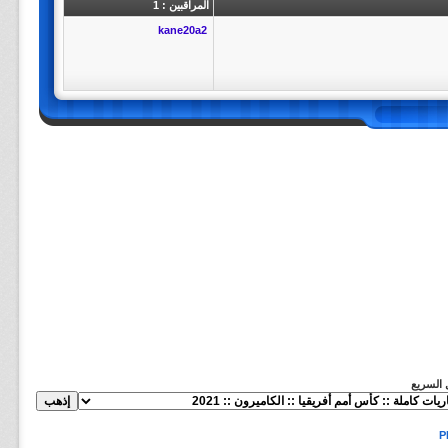
المراقبين : 1
kane20a2
ل السريع