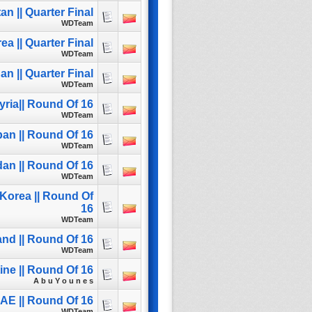
n || Quarter Final
WDTeam
a || Quarter Final
WDTeam
an || Quarter Final
WDTeam
yria|| Round Of 16
WDTeam
pan || Round Of 16
WDTeam
dan || Round Of 16
WDTeam
 Korea || Round Of
16
WDTeam
and || Round Of 16
WDTeam
ine || Round Of 16
A b u Y o u n e s
UAE || Round Of 16
WDTeam