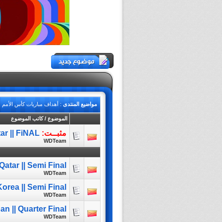
مواضيع المنتدى
: أهداف مباريات كأس الأمم الآسي
الموضوع
/
كاتب الموضوع
مثبــت:
ar || FiNAL
WDTeam
Qatar || Semi Final
WDTeam
orea || Semi Final
WDTeam
n || Quarter Final
WDTeam