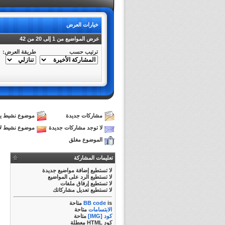
خيارات العرض
عرض المواضيع من 1 إلى 20 من 42
ترتيب حسب
طريقة العرض:
مشاركات جديدة
موضوع نشيط يح
لا توجد مشاركات جديدة
موضوع نشيط لا
الموضوع مغلق
تعليمات المشاركة
لا تستطيع
إضافة مواضيع جديدة
لا تستطيع
الرد على المواضيع
لا تستطيع
إرفاق ملفات
لا تستطيع
تعديل مشاركاتك
is
BB code
متاحة
الابتسامات
متاحة
كود [IMG]
متاحة
كود HTML
معطلة