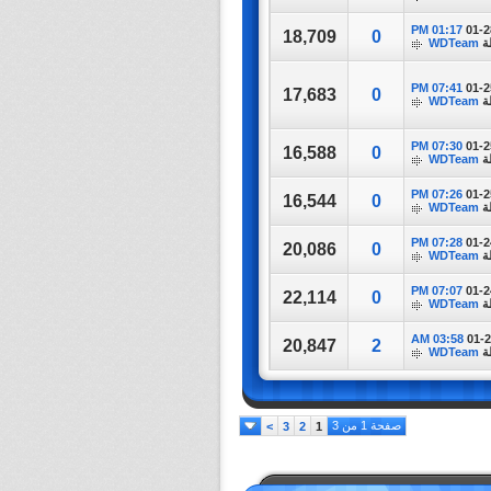
01:17 PM
01-2
18,709
0
ة
WDTeam
07:41 PM
01-2
17,683
0
ة
WDTeam
07:30 PM
01-2
16,588
0
ة
WDTeam
07:26 PM
01-2
16,544
0
ة
WDTeam
07:28 PM
01-2
20,086
0
ة
WDTeam
07:07 PM
01-2
22,114
0
ة
WDTeam
03:58 AM
01-
20,847
2
ة
WDTeam
صفحة 1 من 3
>
3
2
1