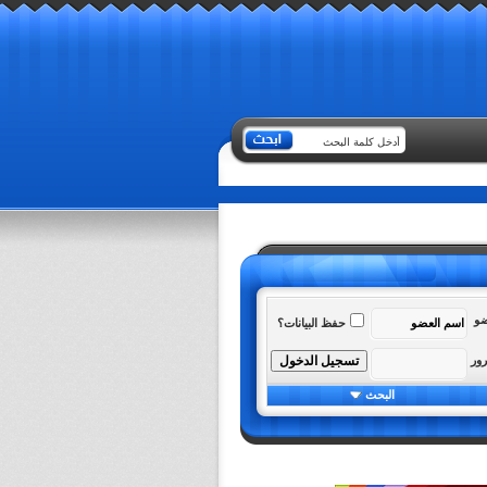
ضو
حفظ البيانات؟
رور
البحث