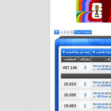
صفحة 1 من 3
>
3
2
1
دوات المنتدى
إبحث في هذا المنتدى
كة
مشاركات
المشاهدات
04:38 PM
02-1
497,146
3
ALGERIE
04:38 PM
02-1
20,624
2
ALGERIE
05:56 PM
02-0
20,095
3
ة
WDTeam
05:09 PM
02-0
19,983
1
ة
WDTeam