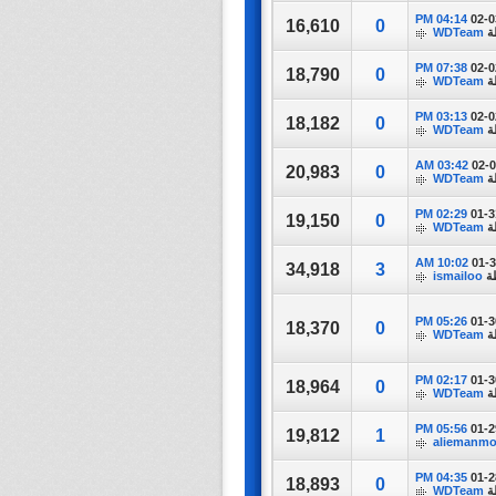
04:14 PM
02-0
16,610
0
ة
WDTeam
07:38 PM
02-0
18,790
0
ة
WDTeam
03:13 PM
02-0
18,182
0
ة
WDTeam
03:42 AM
02-
20,983
0
ة
WDTeam
02:29 PM
01-3
19,150
0
ة
WDTeam
10:02 AM
01-
34,918
3
ة
ismailoo
05:26 PM
01-3
18,370
0
ة
WDTeam
02:17 PM
01-3
18,964
0
ة
WDTeam
05:56 PM
01-2
19,812
1
aliemanm
04:35 PM
01-2
18,893
0
ة
WDTeam