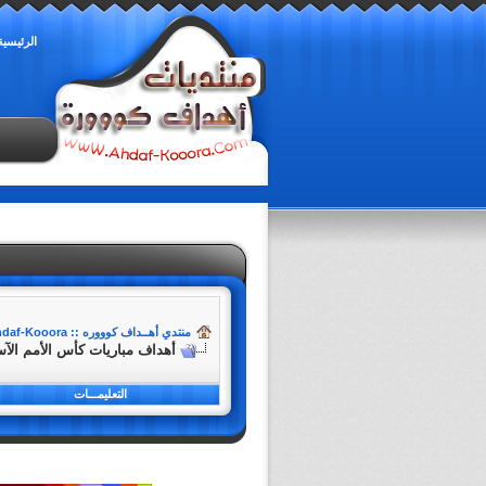
الرئيسية
منتدي أهــداف كوووره :: Ahdaf-Kooora
أهداف مباريات كأس الأمم الآسيوية
التعليمـــات