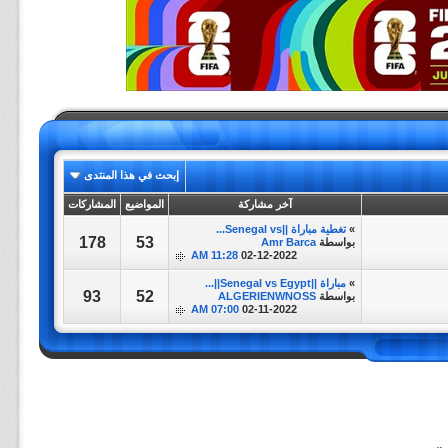
إبحث في هذا المنتدى
آخر مشاركة
المواضيع
المشاركات
»
تغطية مباراة ||Senegal vs...
178
53
بواسطة
Amr Barca
11:28 AM
02-12-2022
»
مباراة ||Senegal vs Egypt||...
93
52
بواسطة
ALGERIENWNOSS
07:00 AM
02-11-2022