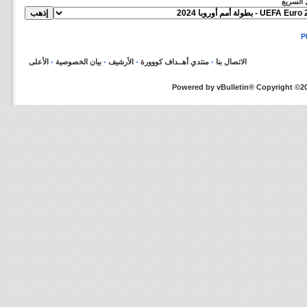
ل السريع
الاتصال بنا
-
منتدي أهــداف كووورة
-
الأرشيف
-
بيان الخصوصية
-
الأعلى
Powered by vBulletin® Copyright ©200