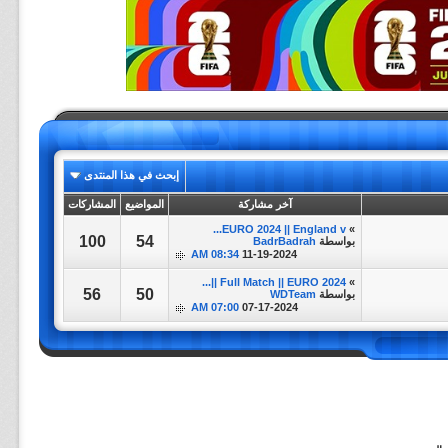
إبحث في هذا المنتدى
آخر مشاركة
المواضيع
المشاركات
EURO 2024 || England v...
»
100
54
بواسطة
BadrBadrah
08:34 AM
11-19-2024
Full Match || EURO 2024 ||...
»
56
50
بواسطة
WDTeam
07:00 AM
07-17-2024