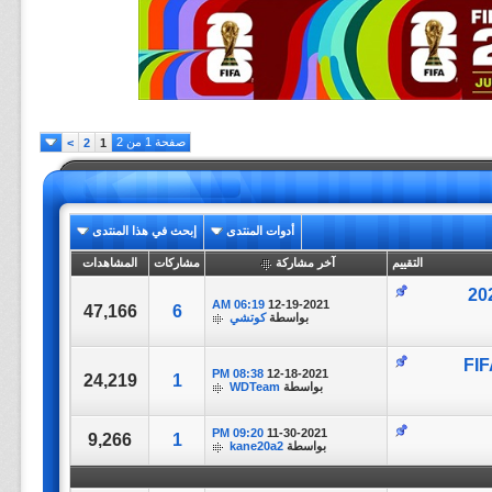
صفحة 1 من 2
>
2
1
أدوات المنتدى
إبحث في هذا المنتدى
التقييم
آخر مشاركة
مشاركات
المشاهدات
Tunisia Vs Al || كأس العرب 2021
06:19 AM
12-19-2021
47,166
6
بواسطة
كوتشي
FIFA Ar
08:38 PM
12-18-2021
24,219
1
بواسطة
WDTeam
09:20 PM
11-30-2021
9,266
1
بواسطة
kane20a2