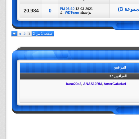
06:10 PM
12-03-2021
20,984
0
بواسطة
WDTeam
صفحة 1 من 2
>
2
1
المراقبين
المراقبين : 3
kane20a2
,
ANAS12RM
,
AmerGaladari