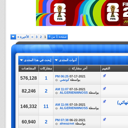
صفحة 1 من 4
1
2
3
>
الأخيرة
»
أدوات المنتدى
إبحث في هذا المنتدى
التقييم
آخر مشاركة
مشاركات
المشاهدات
06:25 PM
07-17-2021
576,128
1
بواسطة
كوتشي
11:07 AM
07-15-2021
82,246
2
بواسطة
ALGERIENWNOSS
11:06 AM
07-15-2021
146,332
11
بواسطة
ALGERIENWNOSS
07:38 PM
06-22-2021
60,940
2
بواسطة
ahwaznet