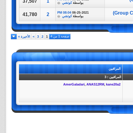
37,507
1
بواسطة
كوتشي
08:04 PM
06-25-2021
41,780
2
بواسطة
كوتشي
صفحة 1 من 4
1
2
3
>
الأخيرة
»
المراقبين
المراقبين : 3
AmerGaladari
,
ANAS12RM
,
kane20a2