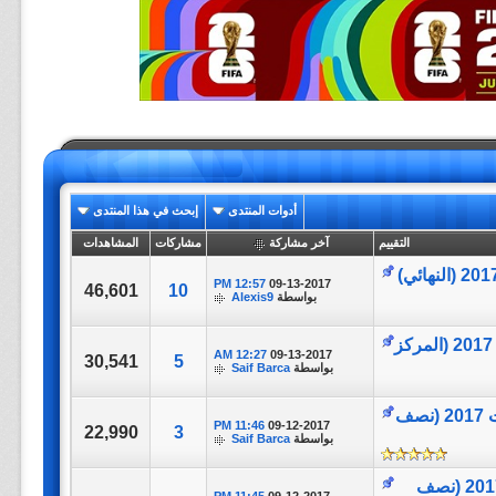
أدوات المنتدى
إبحث في هذا المنتدى
التقييم
آخر مشاركة
مشاركات
المشاهدات
12:57 PM
09-13-2017
46,601
10
بواسطة
Alexis9
تغطية مباراة || Mexico vs Portugal || كأس القارات 2017 (المركز
12:27 AM
09-13-2017
30,541
5
بواسطة
Saif Barca
تغطية مباراة || Germany VS Mexico || كأس القارات 2017 (نصف
11:46 PM
09-12-2017
22,990
3
بواسطة
Saif Barca
تغطية مباراة || Chile VS Portugal || كأس القارات 2017 (نصف