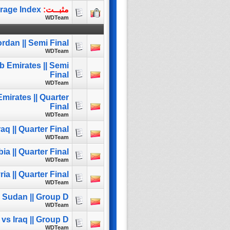
مثبــت:
erage Index
WDTeam
rdan || Semi Final
WDTeam
b Emirates || Semi
Final
WDTeam
mirates || Quarter
Final
WDTeam
aq || Quarter Final
WDTeam
ia || Quarter Final
WDTeam
a || Quarter Final
WDTeam
s Sudan || Group D
WDTeam
 vs Iraq || Group D
WDTeam