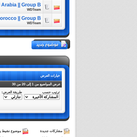
 Arabia || Group B
WDTeam
orocco || Group B
WDTeam
خيارات العرض
عرض المواضيع من 1 إلى 20 من 30
ترتيب حسب
طريقة العرض:
مشاركات جديدة
موضوع نشيط يح