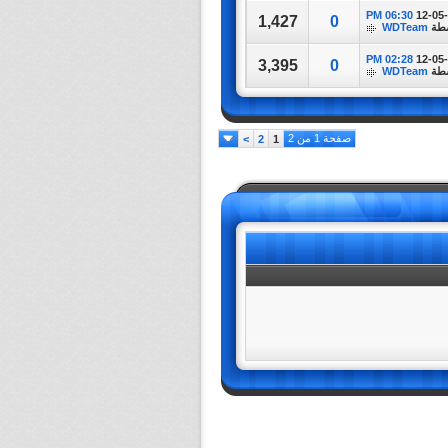
06:30 PM
12-05
1,427
0
سطة
WDTeam
02:28 PM
12-05
3,395
0
سطة
WDTeam
صفحة 1 من 2
>
2
1