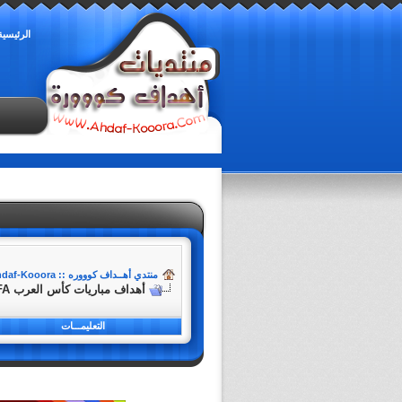
الرئيسية
منتدي أهــداف كوووره :: Ahdaf-Kooora
أهداف مباريات كأس العرب FIFA قطر 2025
التعليمـــات