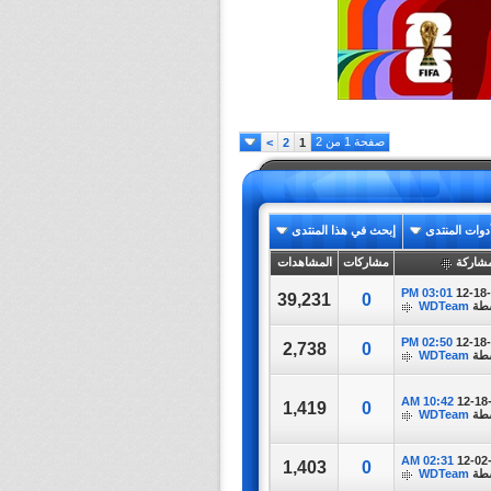
صفحة 1 من 2
>
2
1
دوات المنتدى
إبحث في هذا المنتدى
شاركة
مشاركات
المشاهدات
03:01 PM
12-18
39,231
0
سطة
WDTeam
02:50 PM
12-18
2,738
0
سطة
WDTeam
10:42 AM
12-18
1,419
0
سطة
WDTeam
02:31 AM
12-02
1,403
0
سطة
WDTeam