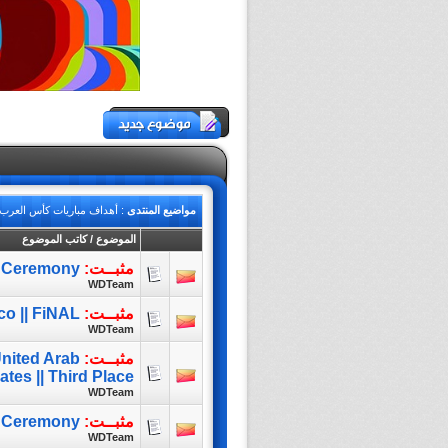
مواضيع المنتدى
: أهداف مباريات كأس العرب FIFA قطر 025
الموضوع
/
كاتب الموضوع
مثبــت:
g Ceremony
WDTeam
مثبــت:
co || FiNAL
WDTeam
مثبــت:
United Arab
ates || Third Place
WDTeam
مثبــت:
g Ceremony
WDTeam