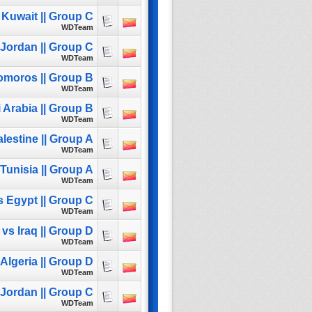
 Kuwait || Group C
WDTeam
 Jordan || Group C
WDTeam
omoros || Group B
WDTeam
 Arabia || Group B
WDTeam
lestine || Group A
WDTeam
Tunisia || Group A
WDTeam
s Egypt || Group C
WDTeam
vs Iraq || Group D
WDTeam
Algeria || Group D
WDTeam
 Jordan || Group C
WDTeam