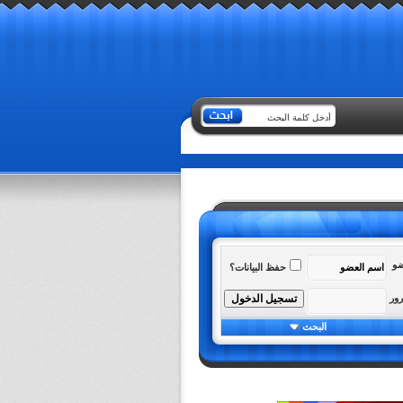
ضو
حفظ البيانات؟
رور
البحث