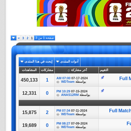
صفحة 1 من 3
>
3
2
1
أدوات المنتدى
إبحث في هذا المنتدى
التقييم
آخر مشاركة
مشاركات
المشاهدات
Full 
07:00 AM
07-17-2024
450,133
1
بواسطة
WDTeam
10:29 PM
07-15-2024
12,331
0
بواسطة
ANAS12RM
Full Matc
07:34 PM
07-11-2024
15,875
2
بواسطة
WDTeam
Fu
08:27 PM
07-09-2024
19,689
0
بواسطة
WDTeam