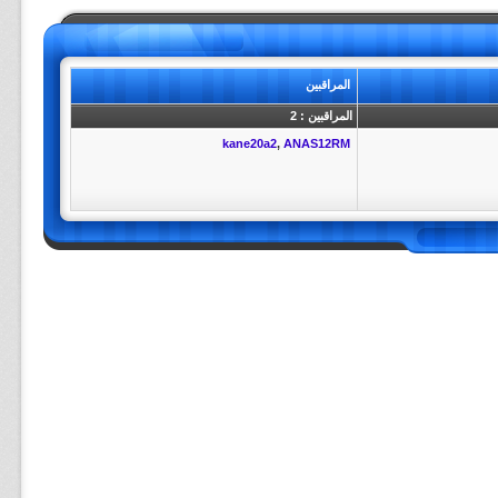
المراقبين
المراقبين : 2
kane20a2
,
ANAS12RM