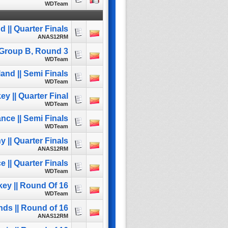
WDTeam
 || Quarter Finals
ANAS12RM
| Group B, Round 3
WDTeam
and || Semi Finals
WDTeam
y || Quarter Final
WDTeam
nce || Semi Finals
WDTeam
 || Quarter Finals
ANAS12RM
 || Quarter Finals
WDTeam
key || Round Of 16
WDTeam
ds || Round of 16
ANAS12RM