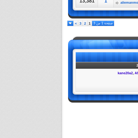
13,381
1
aliemanm
صفحة 1 من 3
>
3
2
1
kane20a2
,
A