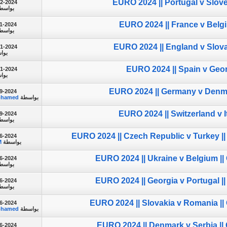
EURO 2024 || Portugal v Slove
02-2024
بواسط
EURO 2024 || France v Belgi
1-2024
بواسط
EURO 2024 || England v Slova
01-2024
بوا
EURO 2024 || Spain v Geor
01-2024
بوا
EURO 2024 || Germany v Denma
9-2024
بواسطة
ohamed
EURO 2024 || Switzerland v I
9-2024
بواسط
EURO 2024 || Czech Republic v Turkey |
6-2024
بواسطة
M
EURO 2024 || Ukraine v Belgium |
6-2024
بواسط
EURO 2024 || Georgia v Portugal |
6-2024
بواسط
EURO 2024 || Slovakia v Romania ||
6-2024
بواسطة
ohamed
EURO 2024 || Denmark v Serbia ||
6-2024