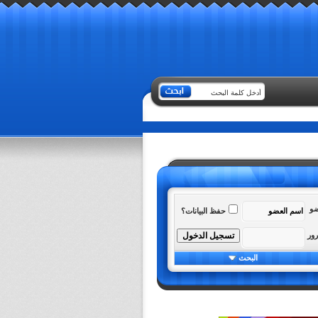
ضو
حفظ البيانات؟
رور
البحث