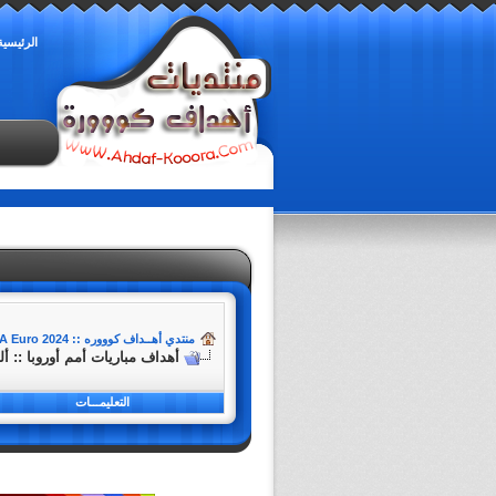
الرئيسية
منتدي أهــداف كوووره :: Ahdaf-Kooora
UEFA Euro 2024 - بطولة أمم أو
أهداف مباريات أمم أوروبا :: ألمانيا
التعليمـــات