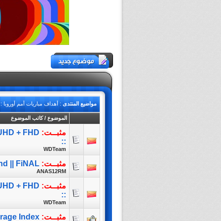
مواضيع المنتدى
: أهداف مباريات أمم أوروبا :: ألما
الموضوع
/
كاتب الموضوع
مثبــت:
 UHD + FHD
::
WDTeam
مثبــت:
nd || FiNAL
ANAS12RM
مثبــت:
 UHD + FHD
::
WDTeam
مثبــت:
rage Index