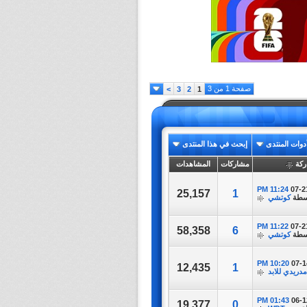
صفحة 1 من 3
>
3
2
1
دوات المنتدى
إبحث في هذا المنتدى
ركة
مشاركات
المشاهدات
11:24 PM
07-2
25,157
1
سطة
كوتشي
11:22 PM
07-2
58,358
6
سطة
كوتشي
10:20 PM
07-1
12,435
1
مدريدي للابد
01:43 PM
06-1
19,377
0