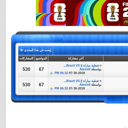
إبحث في هذا المنتدى
آخر مشاركة
المواضيع
المشاركات
»
تغطية مباراة || Brazil VS...
530
67
بواسطة
Alexis9
06:32 PM
07-30-2018
»
تغطية مباراة || Brazil VS...
530
67
بواسطة
Alexis9
06:32 PM
07-30-2018