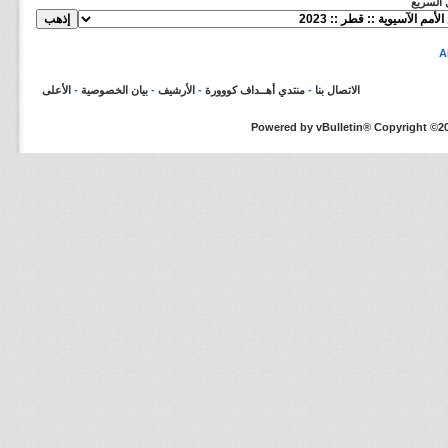
ل السريع
الاتصال بنا
-
منتدي أهــداف كووورة
-
الأرشيف
-
بيان الخصوصية
-
الأعلى
Powered by vBulletin® Copyright ©200