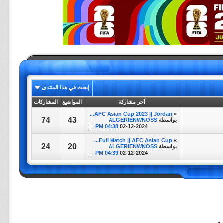
إبحث في هذا المنتدى
آخر مشاركة
المواضيع
المشاركات
AFC Asian Cup 2023 || Jordan...
»
74
43
بواسطة
ALGERIENWNOSS
04:38 PM
02-12-2024
Full Match || AFC Asian Cup...
»
24
20
بواسطة
ALGERIENWNOSS
04:39 PM
02-12-2024