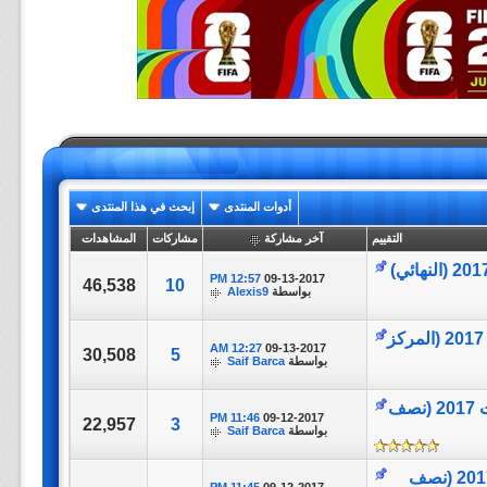
أدوات المنتدى
إبحث في هذا المنتدى
التقييم
آخر مشاركة
مشاركات
المشاهدات
12:57 PM
09-13-2017
46,538
10
بواسطة
Alexis9
تغطية مباراة || Mexico vs Portugal || كأس القارات 2017 (المركز
12:27 AM
09-13-2017
30,508
5
بواسطة
Saif Barca
تغطية مباراة || Germany VS Mexico || كأس القارات 2017 (نصف
11:46 PM
09-12-2017
22,957
3
بواسطة
Saif Barca
تغطية مباراة || Chile VS Portugal || كأس القارات 2017 (نصف