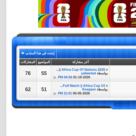
إبحث في هذا المنتدى
آخر مشاركة
المواضيع
المشاركات
Africa Cup Of Nations 2025 ||...
»
76
55
بواسطة
yallawlad
04:56 PM
01-19-2026
Full Match || Africa Cup Of...
»
62
51
بواسطة
Knepper
11:01 PM
05-05-2026