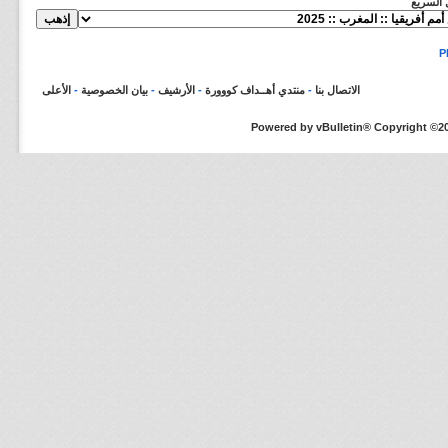
ل السريع
الاتصال بنا
-
منتدي أهــداف كووورة
-
الأرشيف
-
بيان الخصوصية
-
الأعلى
Powered by vBulletin® Copyright ©200