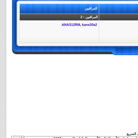
المراقبين
المراقبين : 2
ANAS12RM
,
kane20a2
ل السريع