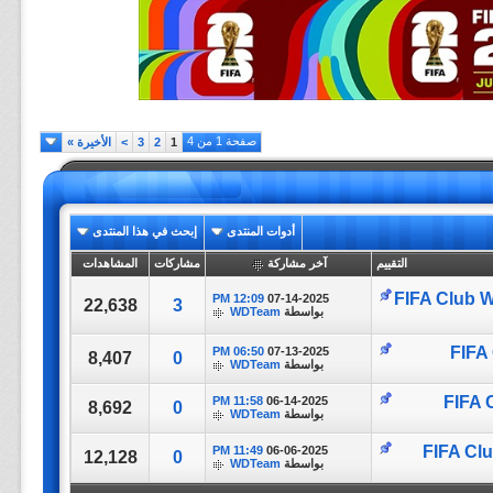
صفحة 1 من 4
1
2
3
>
الأخيرة
»
أدوات المنتدى
إبحث في هذا المنتدى
التقييم
آخر مشاركة
مشاركات
المشاهدات
FIFA Club W
12:09 PM
07-14-2025
22,638
3
بواسطة
WDTeam
FIFA
06:50 PM
07-13-2025
8,407
0
بواسطة
WDTeam
FIFA 
11:58 PM
06-14-2025
8,692
0
بواسطة
WDTeam
FIFA Cl
11:49 PM
06-06-2025
12,128
0
بواسطة
WDTeam