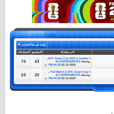
إبحث في هذا المنتدى
آخر مشاركة
المواضيع
المشاركات
AFC Asian Cup 2023 || Jordan...
»
74
43
بواسطة
ALGERIENWNOSS
04:38 PM
02-12-2024
Full Match || AFC Asian Cup...
»
24
20
بواسطة
ALGERIENWNOSS
04:39 PM
02-12-2024