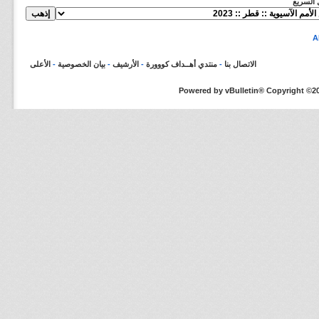
ل السريع
الاتصال بنا
-
منتدي أهــداف كووورة
-
الأرشيف
-
بيان الخصوصية
-
الأعلى
Powered by vBulletin® Copyright ©200