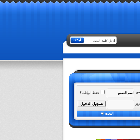
ضو
حفظ البيانات؟
رور
البحث