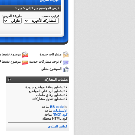
عرض المواضيع من 1 إلى 5 من 5
ترتيب حسب
طريقة العرض:
مشاركات جديدة
موضوع نشيط يح
لا توجد مشاركات جديدة
موضوع نشيط لا
الموضوع مغلق
تعليمات المشاركة
لا تستطيع
إضافة مواضيع جديدة
لا تستطيع
الرد على المواضيع
لا تستطيع
إرفاق ملفات
لا تستطيع
تعديل مشاركاتك
is
BB code
متاحة
الابتسامات
متاحة
كود [IMG]
متاحة
كود HTML
معطلة
قوانين المنتدى