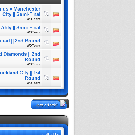
onds v Manchester
City || Semi-Final
WDTeam
Ahly || Semi-Final
WDTeam
ttihad || 2nd Round
WDTeam
d Diamonds || 2nd
Round
WDTeam
uckland City || 1st
Round
WDTeam
خيارات العرض