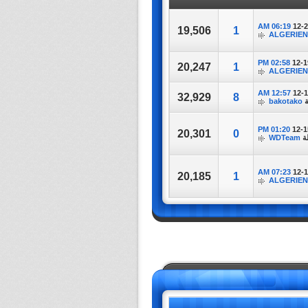
06:19 AM
12-
19,506
1
ALGERIE
02:58 PM
12-1
20,247
1
ALGERIE
12:57 AM
12-
32,929
8
ة
bakotako
01:20 PM
12-1
20,301
0
ة
WDTeam
07:23 AM
12-
20,185
1
ALGERIE