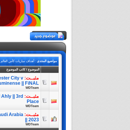
مواضيع المنتدى
: أهداف مباريات كأس العالم للأندي
الموضوع
/
كاتب الموضوع
مثبــت:
ster City v
uminense || FiNAL
WDTeam
مثبــت:
Ahly || 3rd
Place
WDTeam
مثبــت:
audi Arabia
2023 ||
WDTeam