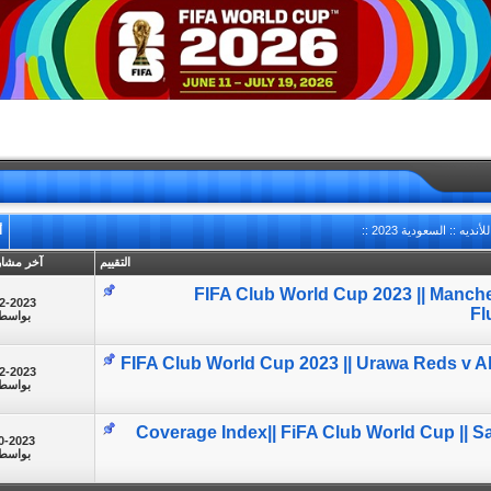
ه :: السعودية 2023 ::
أ
التقييم
آخر مشار
FIFA Club World Cup 2023 || Manche
2-2023
Fl
بواسط
FIFA Club World Cup 2023 || Urawa Reds v Al 
2-2023
بواسط
Coverage Index|| FiFA Club World Cup || S
0-2023
بواسط