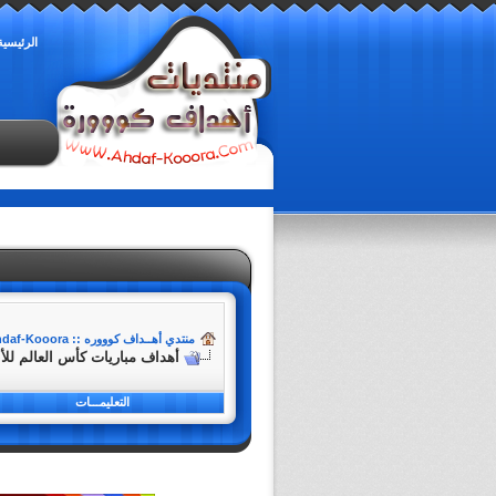
الرئيسية
منتدي أهــداف كوووره :: Ahdaf-Kooora
أهداف مباريات كأس العالم للأنديه :
التعليمـــات