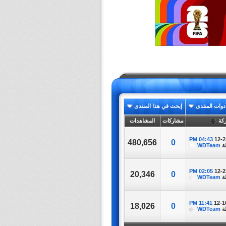
دوات المنتدى
إبحث في هذا المنتدى
كة
مشاركات
المشاهدات
04:43 PM
12-2
480,656
0
ة
WDTeam
02:05 PM
12-2
20,346
0
ة
WDTeam
11:41 PM
12-1
18,026
0
ة
WDTeam