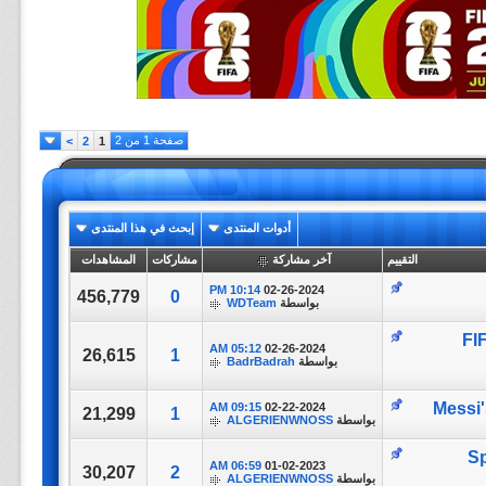
صفحة 1 من 2
>
2
1
أدوات المنتدى
إبحث في هذا المنتدى
التقييم
آخر مشاركة
مشاركات
المشاهدات
10:14 PM
02-26-2024
456,779
0
بواسطة
WDTeam
FIFA
05:12 AM
02-26-2024
26,615
1
بواسطة
BadrBadrah
09:15 AM
02-22-2024
21,299
1
بواسطة
ALGERIENWNOSS
S -
06:59 AM
01-02-2023
30,207
2
بواسطة
ALGERIENWNOSS