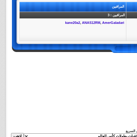
المراقبين
المراقبين : 3
kane20a2
,
ANAS12RM
,
AmerGaladari
ل السريع