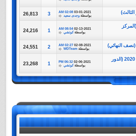
02:08 AM
03-01-2021
26,813
3
بواسطة
وجدى سعيد
أولسان هيونداي vs الدحيل | كأس العالم للأنديه 2020 (المركز
08:54 AM
02-13-2021
24,216
1
بواسطة
كوتشي
02:27 AM
02-08-2021
24,551
2
بواسطة
WDTeam
تغطيه | تيجريس أونال vs أولسان هيونداي | كأس العالم للأنديه 2020 (الدور
06:32 PM
02-06-2021
23,268
1
بواسطة
كوتشي