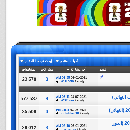
أدوات المنتدى
إبحث في هذا المنتدى
التقييم
آخر مشاركة
مشاركات
المشاهدات
02:35 AM
02-01-2021
22,570
0
بواسطة
WDTeam
03:11 AM
03-07-2021
577,537
9
بواسطة
WDTeam
04:11 PM
03-03-2021
35,509
6
بواسطة
mehdikac10
تغطيه | الدحيل - قطر vs الأهلي - مصر | كأس العالم للأنديه 2020 (الدور
02:10 AM
03-01-2021
29,012
3
بواسطة
وجدى سعيد