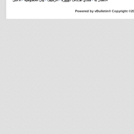
الاتصال بنا
-
منتدي أهــداف كووورة
-
الأرشيف
-
بيان الخصوصية
-
الأعلى
Powered by vBulletin® Copyright ©200