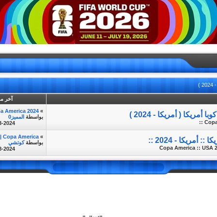
 )
آخر م
 America 2024 ||...
»
ريكا ( أمريكا - 2024 )
بواسطة
المميز0
Copa 
3-2024
| Copa America...
»
 أمريكا - 2024 ::
بواسطة
كوتشي
Copa America :: USA 2
8-2024