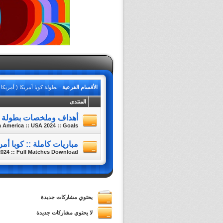
الأقسام الفرعية
: بطولة كوبا أمريكا ( أمريكا - 2024
المنتدى
أهداف وملخصات بطولة كوبا أم
America :: USA 2024 :: Goals ::
مباريات كاملة :: كوبا أمريكا ::
024 :: Full Matches Download
يحتوي مشاركات جديدة
لا يحتوي مشاركات جديدة