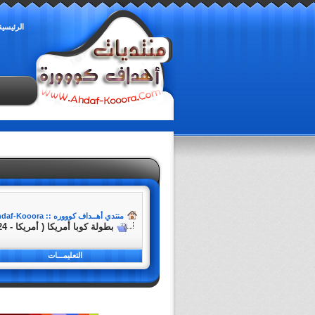
الرئيسية
منتدي أهــداف كوووره :: Ahdaf-Kooora
بطولة كوبا أمريكا ( أمريكا - 2024 )
التعليمـــات