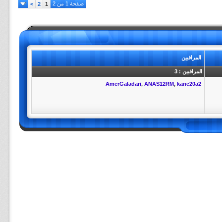
صفحة 1 من 2
>
2
1
المراقبين
المراقبين : 3
AmerGaladari
,
ANAS12RM
,
kane20a2