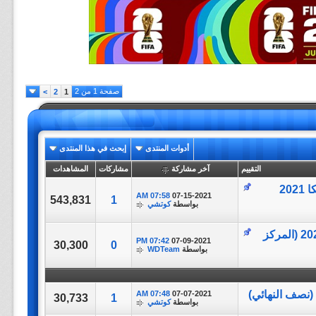
صفحة 1 من 2
>
2
1
أدوات المنتدى
إبحث في هذا المنتدى
التقييم
آخر مشاركة
مشاركات
المشاهدات
مباراة كاملة || البرازيل vs الأرجنتين || بطولة كوبا أمريكا 2021
07:58 AM
07-15-2021
543,831
1
بواسطة
كوتشي
مباراة كاملة || بيرو vs كولومبيا || بطولة كوبا أمريكا 2021 (المركز
07:42 PM
07-09-2021
30,300
0
بواسطة
WDTeam
07:48 AM
07-07-2021
30,733
1
بواسطة
كوتشي