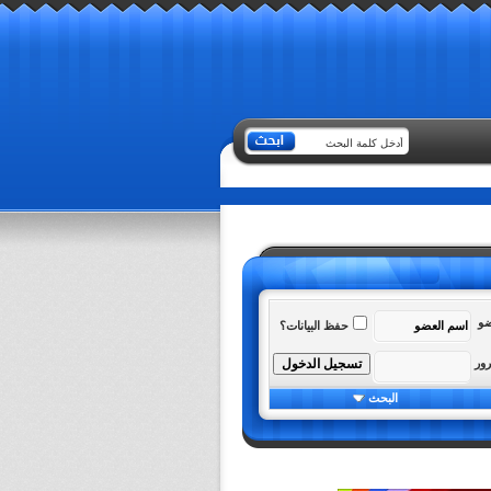
ضو
حفظ البيانات؟
رور
البحث