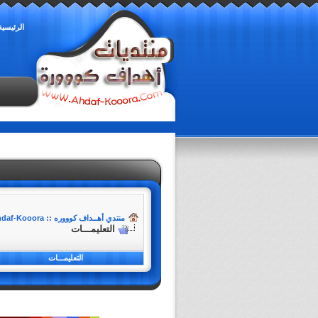
الرئيسية
منتدي أهــداف كوووره :: Ahdaf-Kooora
التعليمـــات
التعليمـــات